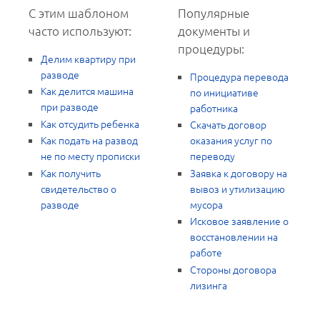
С этим шаблоном
Популярные
часто используют:
документы и
процедуры:
Делим квартиру при
разводе
Процедура перевода
Как делится машина
по инициативе
при разводе
работника
Как отсудить ребенка
Скачать договор
Как подать на развод
оказания услуг по
не по месту прописки
переводу
Как получить
Заявка к договору на
свидетельство о
вывоз и утилизацию
разводе
мусора
Исковое заявление о
восстановлении на
работе
Стороны договора
лизинга