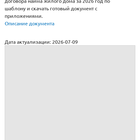
договора найма жилого дома за 2026 год по
шаблону и скачать готовый документ с
приложениями.
Описание документа
Дата актуализации: 2026-07-09
Договор найма жилого дома
№
г.
, именуемое(ый, ая) в дальнейшем
, в лице
,
действующего(ей) на основании
,
, именуемый(ая) в дальнейшем
, действующий(ая) как
физическое лицо,
вместе именуемые Стор
оны, а индивидуально – Сторона,