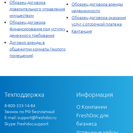
Образец договора
Образец договора аренды
доверительного управления
недвижимости
имуществом
Образец договора оказания
Образец договора
услуг с отсрочкой платежа
финансирования под уступку
Квитанция
денежного требования
Договор аренды в
общежитии комнаты (жилого
помещения)
Техподдержка
Информация
8-800-333-14-84
О Компании
Звонок по РФ бесплатный
FreshDoc для
E-mail:
support@freshdoc.ru
бизнеса
Skype: freshdoc.support
Успешные кейсы