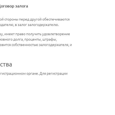
оговор залога
ной стороны перед другой обеспечиваются
одателю, в залог залогодержателю.
тву, имеет право получить удовлетворение
новного долга, проценты, штрафы,
новится собственностью залогодержателя, и
ства
гистрационном органе. Для регистрации