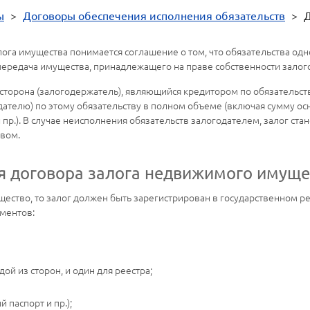
ы
>
Договоры обеспечения исполнения обязательств
>
Д
ога имущества понимается соглашение о том, что обязательства од
передача имущества, принадлежащего на праве собственности залог
а сторона (залогодержатель), являющийся кредитором по обязательс
одателю) по этому обязательству в полном объеме (включая сумму ос
 пр.). В случае неисполнения обязательств залогодателем, залог ста
твом.
я договора залога недвижимого имуще
ство, то залог должен быть зарегистрирован в государственном ре
ментов:
ой из сторон, и один для реестра;
 паспорт и пр.);