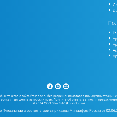
До
До
По
Гл
Ар
Ар
Ар
Ар
х текстов с сайта freshdoc.ru без разрешения авторов или администрации с
ться как нарушение авторских прав. Помните об ответственности, предусмотре
© 2024 ООО "ДокЛаб" (FreshDoc.ru)
о IT-компании в соответствии с приказом Минцифры России от 02.06.