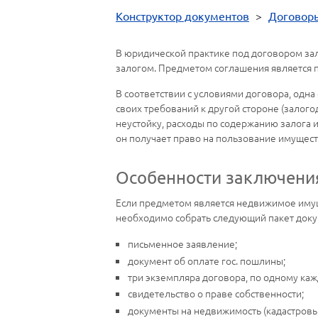
Конструктор документов
>
Договор
В юридической практике под договором зал
залогом. Предметом соглашения является 
В соответствии с условиями договора, одн
своих требований к другой стороне (залог
неустойку, расходы по содержанию залога и
он получает право на пользование имущес
Особенности заключени
Если предметом является недвижимое имуще
необходимо собрать следующий пакет доку
письменное заявление;
документ об оплате гос. пошлины;
три экземпляра договора, по одному кажд
свидетельство о праве собственности;
документы на недвижимость (кадастровый