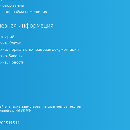
говор займа
говор найма помещения
лезная информация
оссарий
хив. Статьи
хив. Нормативно-правовая документация
хив. Законы
хив. Новости
айта, а также заимствование фрагментов текстов
нной ст.146 УК РФ.
2025 N 511