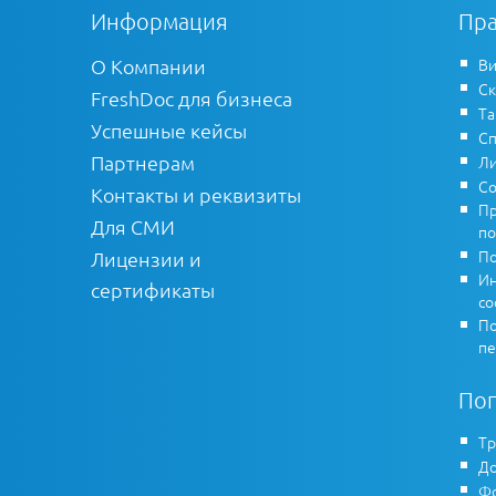
Информация
Пра
О Компании
Ви
Ск
FreshDoc для бизнеса
Т
Успешные кейсы
Сп
Партнерам
Ли
Со
Контакты и реквизиты
Пр
Для СМИ
по
По
Лицензии и
Ин
сертификаты
co
По
пе
По
Тр
До
Фо