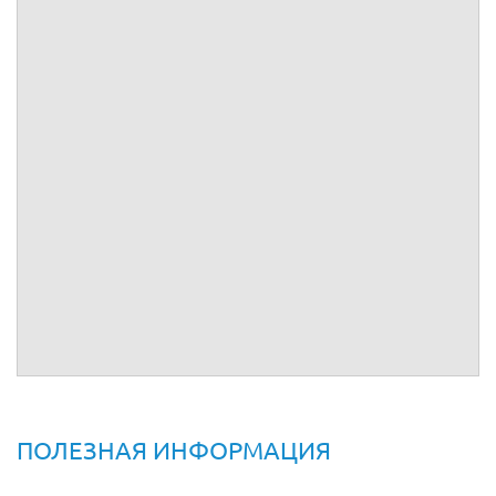
Фамилия
Наименование:
Имя
Отчество:
Место
Адрес:
регистрации:
Тел.:
Тел.:
ИНН:
ОГРН:
паспорт:
ИНН:
выдан:
г.
КПП:
код
подразделения:
Р/сч:
Р/сч:
Банк:
Банк:
БИК:
БИК:
Кор/сч:
Кор/сч:
От имени
__________
От имени
__________
ПОЛЕЗНАЯ ИНФОРМАЦИЯ