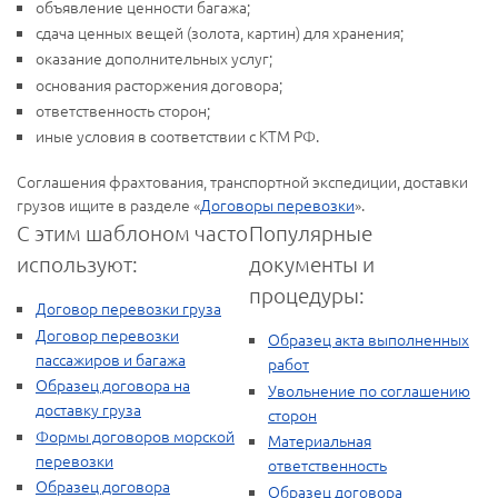
объявление ценности багажа;
сдача ценных вещей (золота, картин) для хранения;
оказание дополнительных услуг;
основания расторжения договора;
ответственность сторон;
иные условия в соответствии с КТМ РФ.
Соглашения фрахтования, транспортной экспедиции, доставки
грузов ищите в разделе «
Договоры перевозки
».
С этим шаблоном часто
Популярные
используют:
документы и
процедуры:
Договор перевозки груза
Договор перевозки
Образец акта выполненных
пассажиров и багажа
работ
Образец договора на
Увольнение по соглашению
доставку груза
сторон
Формы договоров морской
Материальная
перевозки
ответственность
Образец договора
Образец договора