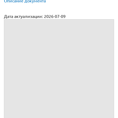
Описание документа
Дата актуализации: 2026-07-09
Договор морской перевозки пассажира и багажа
№
г.
, именуемый(ая) в дальнейшем
, действующий(ая) как
физическое лицо,
, именуемое(ый, ая) в дальнейшем
, в лице
,
действующего(ей) на основании
,
вместе именуемые Стор
оны, а индивидуально – Сторона,