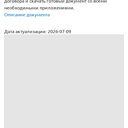
договора и скачать готовый документ со всеми
необходимыми приложениями.
Описание документа
Дата актуализации: 2026-07-09
Договор транспортной экспедиции
№
г.
, именуемое в дальнейшем
, в лице
, действующего(ей)
на основании
,
Гражданин(ка) Российской Федерации
, паспорт:
, выдан
г.
, код подразделения
, именуемый(ая) в дальнейшем
,
вместе именуемые Стороны, а индивидуально – Сторона,