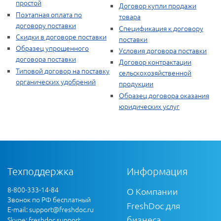
простой
Договор купли продажи
Поэтапная оплата по
товара
договору поставки
Спецификация к договору
Скидки в договоре поставки
поставки
Образец упрощенного
Условия договора поставки
договора поставки
Договор контрактации
Типовой договор на поставку
сельскохозяйственной
органических удобрений
продукции
Образец договора оказания
юридических услуг
Техподдержка
Информация
8-800-333-14-84
О Компании
Звонок по РФ бесплатный
FreshDoc для
E-mail:
support@freshdoc.ru
бизнеса
Skype: freshdoc.support