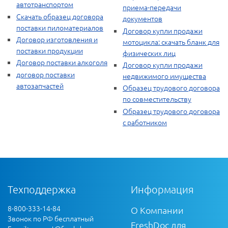
автотранспортом
приема-передачи
Скачать образец договора
документов
поставки пиломатериалов
Договор купли продажи
Договор изготовления и
мотоцикла: скачать бланк для
поставки продукции
физических лиц
Договор поставки алкоголя
Договор купли продажи
договор поставки
недвижимого имущества
автозапчастей
Образец трудового договора
по совместительству
Образец трудового договора
с работником
Техподдержка
Информация
8-800-333-14-84
О Компании
Звонок по РФ бесплатный
FreshDoc для