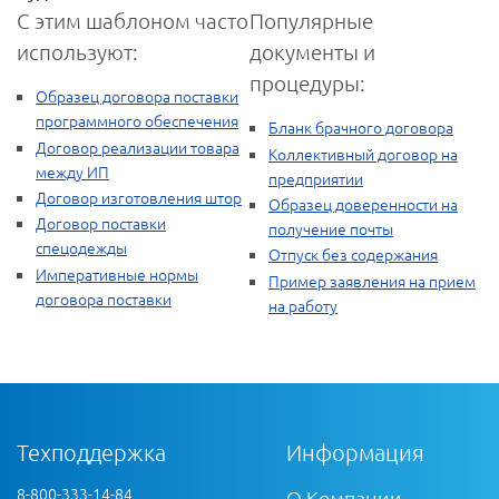
С этим шаблоном часто
Популярные
используют:
документы и
процедуры:
Образец договора поставки
программного обеспечения
Бланк брачного договора
Договор реализации товара
Коллективный договор на
между ИП
предприятии
Договор изготовления штор
Образец доверенности на
Договор поставки
получение почты
спецодежды
Отпуск без содержания
Императивные нормы
Пример заявления на прием
договора поставки
на работу
Техподдержка
Информация
8-800-333-14-84
О Компании