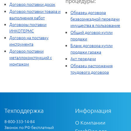
процедуры:
Договор поставки досок
Договор поставки товара и
Образец договора
выполнения работ
безвозмездной передачи
Договоры поставки
имущества в пользование
ИНКОТЕРМС
Общий договор купли
Договор на поставку
продажи
инструмента
Бланк договора купли
Договор поставки
продажи гаража
металлоконструкций с
Акт передачи
монтажом
Образец расторжения
трудового договора
Техподдержка
Информация
8-800-333-14-84
О Компании
Звонок по РФ бесплатный
FreshDoc для