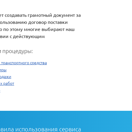
ет создавать грамотный документ за
пользованию договор поставки
нно по этому многие выбирают наш
ствии с действующим
 процедуры:
 транспортного средства
иры
родажи
х работ
р
вила использования сервиса