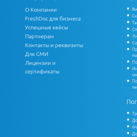
О Компании
Ви
Ск
FreshDoc для бизнеса
Т
Успешные кейсы
Сп
Партнерам
Ли
Со
Контакты и реквизиты
Пр
Для СМИ
по
По
Лицензии и
Ин
сертификаты
co
По
пе
По
Тр
До
Фо
До