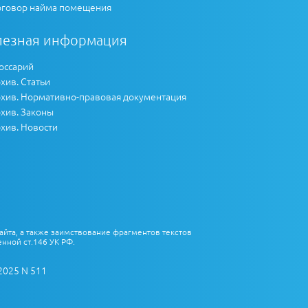
говор найма помещения
лезная информация
оссарий
хив. Статьи
хив. Нормативно-правовая документация
хив. Законы
хив. Новости
айта, а также заимствование фрагментов текстов
нной ст.146 УК РФ.
2025 N 511