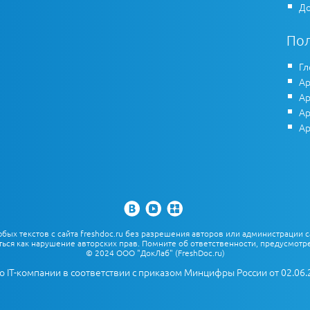
До
По
Гл
Ар
Ар
Ар
Ар
х текстов с сайта freshdoc.ru без разрешения авторов или администрации с
ться как нарушение авторских прав. Помните об ответственности, предусмотре
© 2024 ООО "ДокЛаб" (FreshDoc.ru)
о IT-компании в соответствии с приказом Минцифры России от 02.06.