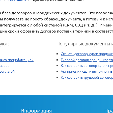
ая база договоров и юридических документов. Это позволя
ы получаете не просто образец документа, а готовый к ис
интегрируется с любой системой (CRM, СЭД и т. Д. ). Име
йшие сроки оформить договор поставки техники в соответ
уют:
Популярные документы и
Скачать договор купли продажи
ия со спецификацией
Типовой договор аренды кварт
оваров
Как составить договор купли п
едоплатой
Акт приемки сдачи выполненны
Как составить трудовой догово
Информация
Пра