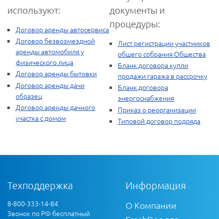
используют:
документы и
процедуры:
Договор аренды автосервиса
Договор безвозмездной
Лист регистрации участников
аренды автомобиля у
общего собрания Общества
физического лица
Бланк договора купли
Договор аренды бытовки
продажи гаража в рассрочку
Договор аренды дачи
Бланк договора
образец
энергоснабжения
Договор аренды дачного
Приказ о реорганизации
участка с домом
Типовой договор подряда
Техподдержка
Информация
8-800-333-14-84
О Компании
Звонок по РФ бесплатный