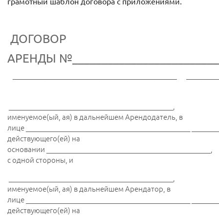
грамотный шаблон договора с приложениями.
ДОГОВОР
АРЕНДЫ
№_________________________
________________________________________________
_________
________________________________________________,
именуемое(ый, ая) в дальнейшем Арендодатель, в
лице ________________________________________________ ________
действующего(ей) на
основании ________________________________________________,
с одной стороны, и
________________________________________________,
именуемое(ый, ая) в дальнейшем Арендатор, в
лице ________________________________________________ ________
действующего(ей) на