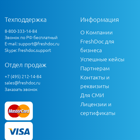
Техподдержка
Информация
8-800-333-14-84
О Компании
Звонок по РФ бесплатный
FreshDoc для
E-mail:
support@freshdoc.ru
бизнеса
Skype: freshdoc.support
Успешные кейсы
Отдел продаж
Партнерам
+7 (495) 212-14-84
Контакты и
sales@freshdoc.ru
реквизиты
Заказать звонок
Для СМИ
Лицензии и
сертификаты