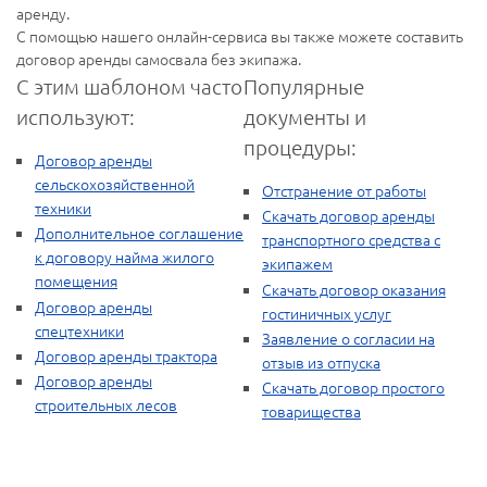
аренду.
С помощью нашего онлайн-сервиса вы также можете составить
договор аренды самосвала без экипажа.
С этим шаблоном часто
Популярные
используют:
документы и
процедуры:
Договор аренды
сельскохозяйственной
Отстранение от работы
техники
Скачать договор аренды
Дополнительное соглашение
транспортного средства с
к договору найма жилого
экипажем
помещения
Скачать договор оказания
Договор аренды
гостиничных услуг
спецтехники
Заявление о согласии на
Договор аренды трактора
отзыв из отпуска
Договор аренды
Скачать договор простого
строительных лесов
товарищества