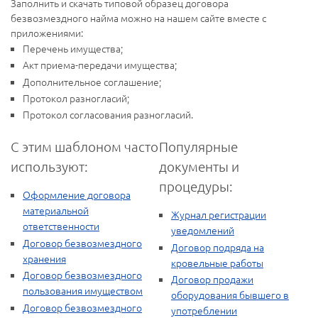
Заполнить и скачать типовой образец договора
безвозмездного найма можно на нашем сайте вместе с
приложениями:
Перечень имущества;
Акт приема-передачи имущества;
Дополнительное соглашение;
Протокол разногласий;
Протокол согласования разногласий.
С этим шаблоном часто
Популярные
используют:
документы и
процедуры:
Оформление договора
материальной
Журнал регистрации
ответственности
уведомлений
Договор безвозмездного
Договор подряда на
хранения
кровельные работы
Договор безвозмездного
Договор продажи
пользования имуществом
оборудования бывшего в
Договор безвозмездного
употреблении