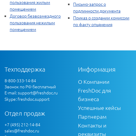
пользования жилым
Письмо-запрос о
помещением
подлинности документа
Договор безвозмездного
Приказ о создании комиссии
пользования нежилым
по факту опьянения
помещением
Техподдержка
Информация
8-800-333-14-84
О Компании
Звонок по РФ бесплатный
FreshDoc для
E-mail:
support@freshdoc.ru
бизнеса
Skype: freshdoc.support
Успешные кейсы
Отдел продаж
Партнерам
+7 (495) 212-14-84
Контакты и
sales@freshdoc.ru
реквизиты