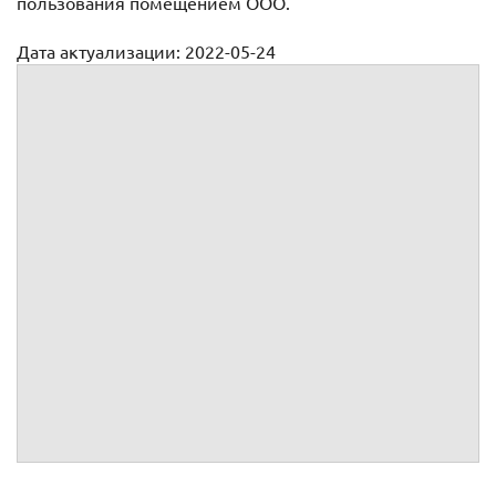
пользования помещением ООО.
Дата актуализации: 2022-05-24
Договор безвозмездного пользования помещением ООО
Договор безвозмездного пользования жилым
помещением
Договор безвозмездного пользования земельным
участком
Договор безвозмездного пользования имуществом
Договор безвозмездного пользования нежилым
помещением
Договор безвозмездного пользования оборудованием
Договор безвозмездного пользования транспортным
средством