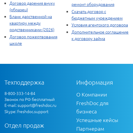
Договор дарения внуку
ремонт оборудования
(образец)
Скачать договор с
Бланк дарственной на
бюджетным учреждением
квартиру между
Условия агентского договора
родственниками (2026)
Дополнительное соглашение
Договор пожертвования
к договору займа
школе
Техподдержка
Информация
8-800-333-14-84
О Компании
Звонок по РФ бесплатный
FreshDoc для
E-mail:
support@freshdoc.ru
бизнеса
Skype: freshdoc.support
Успешные кейсы
Отдел продаж
Партнерам