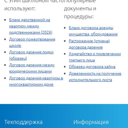
С этим шаблоном часто
Популярные
используют:
документы и
процедуры:
Бланк дарственной на
квартиру между
Бланк договора аренды
родственниками (2026)
имущества, оборудования
Договор пожертвования
Расторжение (отмена)
школе
договора дарения
Договор дарения лодки
Ходатайство о привлечении
(образец)
третьего лица
Договор дарения между
Образец договора займа
юридическими лицами
Доверенность на получение
Договор дарения квартиры в
исполнительного листа
многоквартирном доме
Техподдержка
Информация