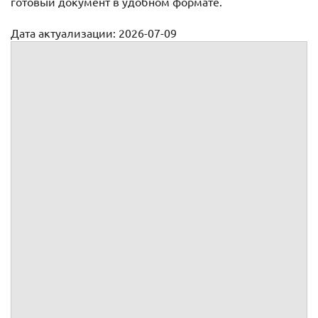
готовый документ в удобном формате.
Дата актуализации: 2026-07-09
Ходатайство о привлечении третьего лица
:
ИНН
ОГРН
Юридический адрес
Почтовый адрес
Телефон
Факс
Адрес электронной почты
Дело №
Ходатайство
о привлечении третьего лица