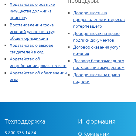
процедуры:
Ходатайство о розыске
имущества должника
Доверенность на
приставу
представление интересов
Восстановлении срока
потерпевшего
исковой давности в суд
Доверенность на право
общей юрисдикции
подписи документов
Ходатайство о вызове
Договор оказания услуг
свидетелей в суд
питания
Ходатайство об
Договор безвозмездного
истребовании доказательств
пользования имуществом
Ходатайство об обеспечении
Доверенности на право
иска
подписи
Техподдержка
Информация
8-800-333-14-84
О Компании