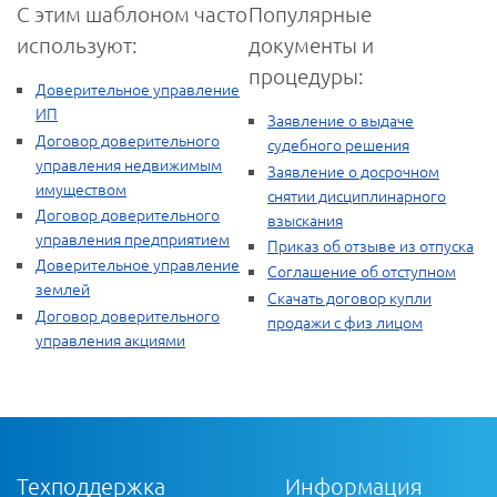
С этим шаблоном часто
Популярные
используют:
документы и
процедуры:
Доверительное управление
ИП
Заявление о выдаче
Договор доверительного
судебного решения
управления недвижимым
Заявление о досрочном
имуществом
снятии дисциплинарного
Договор доверительного
взыскания
управления предприятием
Приказ об отзыве из отпуска
Доверительное управление
Соглашение об отступном
землей
Скачать договор купли
Договор доверительного
продажи с физ лицом
управления акциями
Техподдержка
Информация