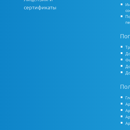
Ин
сертификаты
co
По
пе
По
Тр
До
Фо
До
До
По
Гл
Ар
Ар
Ар
Ар