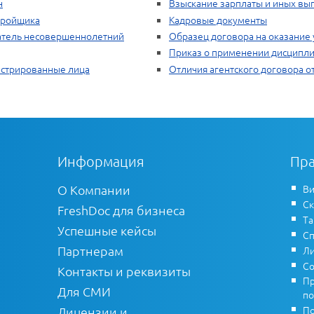
н
Взыскание зарплаты и иных вып
тройщика
Кадровые документы
атель несовершеннолетний
Образец договора на оказание 
Приказ о применении дисципли
истрированные лица
Отличия агентского договора от
Информация
Пра
О Компании
Ви
Ск
FreshDoc для бизнеса
Т
Успешные кейсы
Сп
Партнерам
Ли
Со
Контакты и реквизиты
Пр
Для СМИ
по
По
Лицензии и