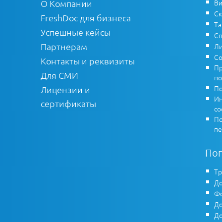
О Компании
Ви
Ск
FreshDoc для бизнеса
Т
Успешные кейсы
Сп
Партнерам
Ли
Со
Контакты и реквизиты
Пр
Для СМИ
по
По
Лицензии и
Ин
сертификаты
co
По
пе
По
Тр
До
Фо
До
До