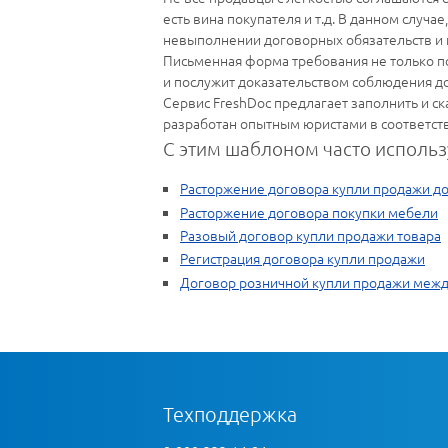
есть вина покупателя и т.д. В данном случ
невыполнении договорных обязательств и н
Письменная форма требования не только п
и послужит доказательством соблюдения д
Сервис FreshDoc предлагает заполнить и с
разработан опытным юристами в соответств
С этим шаблоном часто использ
Расторжение договора купли продажи д
Расторжение договора покупки мебели
Разовый договор купли продажи товара
Регистрация договора купли продажи
Договор розничной купли продажи меж
Техподдержка