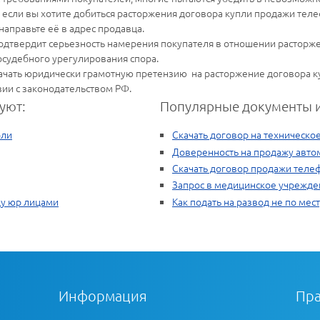
ае, если вы хотите добиться расторжения договора купли продажи тел
аправьте её в адрес продавца.
одтвердит серьезность намерения покупателя в отношении расторже
осудебного урегулирования спора.
качать юридически грамотную претензию на расторжение договора 
ии с законодательством РФ.
уют:
Популярные документы и
оли
Скачать договор на техническо
Доверенность на продажу авто
Скачать договор продажи теле
Запрос в медицинское учрежде
ду юр лицами
Как подать на развод не по мес
Информация
Пра