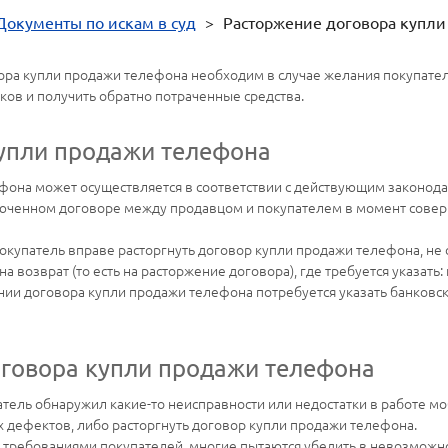
Документы по искам в суд
>
Расторжение договора купли
ора купли продажи телефона необходим в случае желания покупател
ов и получить обратно потраченные средства.
упли продажи телефона
фона может осуществляется в соответствии с действующим законода
люченном договоре между продавцом и покупателем в момент совер
покупатель вправе расторгнуть договор купли продажи телефона, не
а возврат (то есть на расторжение договора), где требуется указать:
нии договора купли продажи телефона потребуется указать банковск
говора купли продажи телефона
атель обнаружил какие-то неисправности или недостатки в работе мо
 дефектов, либо расторгнуть договор купли продажи телефона.
 требованиями покупателей, многие пытаются убедить в невозможнос