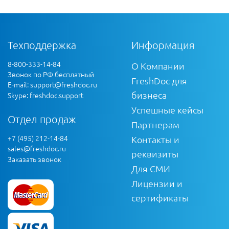
Техподдержка
Информация
8-800-333-14-84
О Компании
Звонок по РФ бесплатный
FreshDoc для
E-mail:
support@freshdoc.ru
бизнеса
Skype: freshdoc.support
Успешные кейсы
Отдел продаж
Партнерам
+7 (495) 212-14-84
Контакты и
sales@freshdoc.ru
реквизиты
Заказать звонок
Для СМИ
Лицензии и
сертификаты