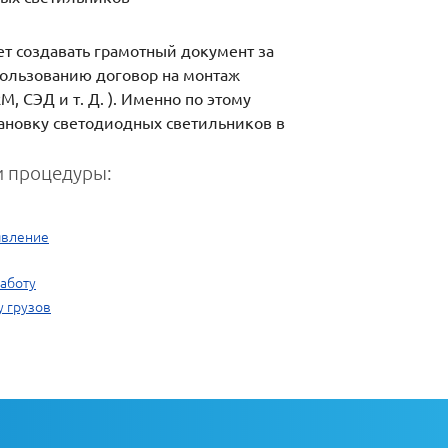
ет создавать грамотный документ за
спользованию договор на монтаж
, СЭД и т. Д. ). Именно по этому
тановку светодиодных светильников в
 процедуры:
явление
работу
у грузов