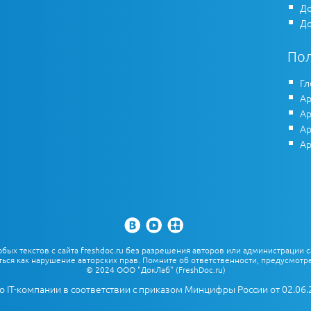
До
До
По
Гл
Ар
Ар
Ар
Ар
х текстов с сайта freshdoc.ru без разрешения авторов или администрации с
ться как нарушение авторских прав. Помните об ответственности, предусмотре
© 2024 ООО "ДокЛаб" (FreshDoc.ru)
о IT-компании в соответствии с приказом Минцифры России от 02.06.