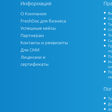
Информация
Пра
О Компании
Ви
Ск
FreshDoc для бизнеса
Т
Успешные кейсы
Сп
Партнерам
Ли
Со
Контакты и реквизиты
Пр
Для СМИ
по
По
Лицензии и
Ин
сертификаты
co
По
пе
По
Тр
До
Фо