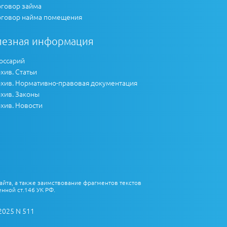
говор займа
говор найма помещения
лезная информация
оссарий
хив. Статьи
хив. Нормативно-правовая документация
хив. Законы
хив. Новости
айта, а также заимствование фрагментов текстов
нной ст.146 УК РФ.
2025 N 511