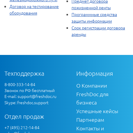
Предмет договора
Договор на тестирование
пожизненной ренты
оборудования
Программные средства
защиты информации
Срок регистрации договора
аренды
Техподдержка
Информация
8-800-333-14-84
О Компании
Звонок по РФ бесплатный
FreshDoc для
E-mail:
support@freshdoc.ru
бизнеса
Skype: freshdoc.support
Успешные кейсы
Отдел продаж
Партнерам
+7 (495) 212-14-84
Контакты и