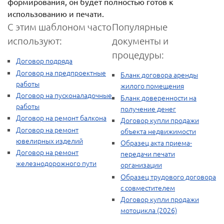
формирования, он будет полностью готов к
использованию и печати.
С этим шаблоном часто
Популярные
используют:
документы и
процедуры:
Договор подряда
Договор на предпроектные
Бланк договора аренды
работы
жилого помещения
Договор на пусконаладочные
Бланк доверенности на
работы
получение денег
Договор на ремонт балкона
Договор купли продажи
Договор на ремонт
объекта недвижимости
ювелирных изделий
Образец акта приема-
Договор на ремонт
передачи печати
железнодорожного пути
организации
Образец трудового договора
с совместителем
Договор купли продажи
мотоцикла (2026)