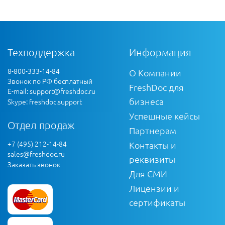
Техподдержка
Информация
8-800-333-14-84
О Компании
Звонок по РФ бесплатный
FreshDoc для
E-mail:
support@freshdoc.ru
бизнеса
Skype: freshdoc.support
Успешные кейсы
Отдел продаж
Партнерам
+7 (495) 212-14-84
Контакты и
sales@freshdoc.ru
реквизиты
Заказать звонок
Для СМИ
Лицензии и
сертификаты