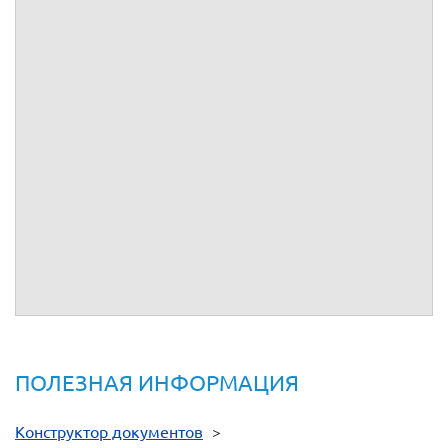
1.
В рамках
№
от
г. (далее по тексту – Договор),
заключенного между
и
,
были проведены следующие
работы:
.
2.
В соответствии с условиями Договора, вознаграждение
составляет:
(
) руб., в том числе НДС
% в размере
(
)
руб.
3.
Перечень прилагаемых к отчету документов:
.
От имени
___________
.
ПОЛЕЗНАЯ ИНФОРМАЦИЯ
Конструктор документов
>