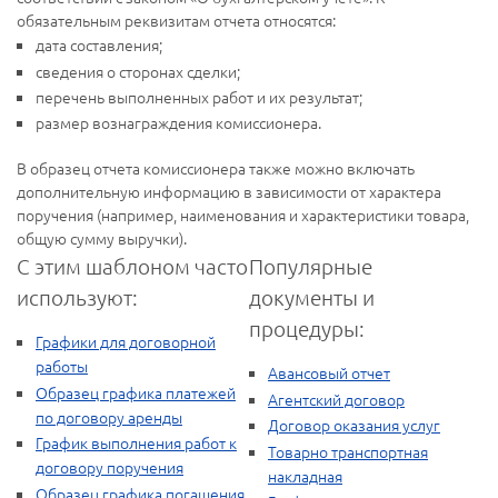
обязательным реквизитам отчета относятся:
дата составления;
сведения о сторонах сделки;
перечень выполненных работ и их результат;
размер вознаграждения комиссионера.
В образец отчета комиссионера также можно включать
дополнительную информацию в зависимости от характера
поручения (например, наименования и характеристики товара,
общую сумму выручки).
С этим шаблоном часто
Популярные
используют:
документы и
процедуры:
Графики для договорной
работы
Авансовый отчет
Образец графика платежей
Агентский договор
по договору аренды
Договор оказания услуг
График выполнения работ к
Товарно транспортная
договору поручения
накладная
Образец графика погашения