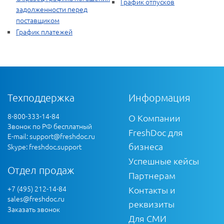
График отпусков
задолженности перед
поставщиком
График платежей
Техподдержка
Информация
8-800-333-14-84
О Компании
Звонок по РФ бесплатный
FreshDoc для
E-mail:
support@freshdoc.ru
бизнеса
Skype: freshdoc.support
Успешные кейсы
Отдел продаж
Партнерам
+7 (495) 212-14-84
Контакты и
sales@freshdoc.ru
реквизиты
Заказать звонок
Для СМИ