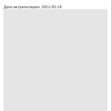
Дата актуализации: 2022-05-24
Отчет комиссионера
УТВЕРЖДАЮ:
От имени
___________
Отчет о проведенных работах №
к
№
от
г.
заключенному между
и
г.