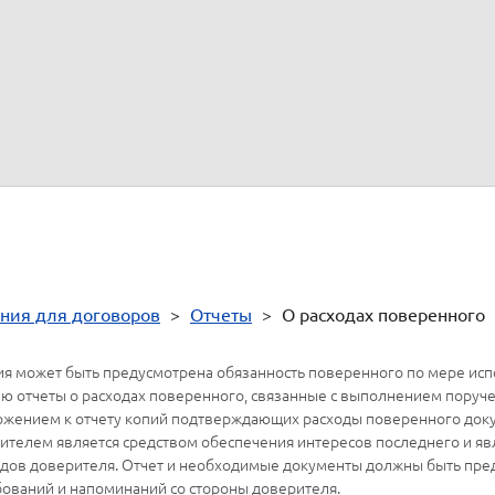
 вознаграждение
составляет:
(
) руб.
нтов:
.
ния для договоров
>
Отчеты
>
О расходах поверенного
я может быть предусмотрена обязанность поверенного по мере исп
ю отчеты о расходах поверенного, связанные с выполнением поручен
ожением к отчету копий подтверждающих расходы поверенного док
ителем является средством обеспечения интересов последнего и яв
одов доверителя.
Отчет и необходимые документы должны быть пр
бований и напоминаний со стороны доверителя.