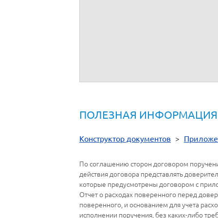
.
2.
В соответствии с условиями Договора,
3.
Перечень прилагаемых к отчету докуме
От имени
___________
.
ПОЛЕЗНАЯ ИНФОРМАЦИЯ
Конструктор документов
>
Приложе
По соглашению сторон договором поручени
действия договора представлять доверител
которые предусмотрены договором с прил
Отчет о расходах поверенного перед довер
поверенного, и основанием для учета расх
исполнении поручения, без каких-либо тре