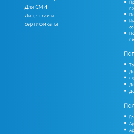
Пр
Для СМИ
по
По
Лицензии и
Ин
сертификаты
co
По
пе
По
Тр
До
Фо
До
До
По
Гл
Ар
Ар