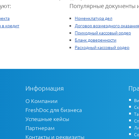
уют:
Популярные документы и
оекта
Номенклатура дел
 в кредит
Договор возмездного оказания
Приходный кассовый ордер
Бланк доверенности
Расходный кассовый ордер
Информация
Пра
О Компании
Ви
Ск
FreshDoc для бизнеса
Т
Успешные кейсы
Сп
Партнерам
Ли
Со
Контакты и реквизиты