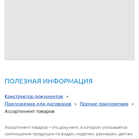
Общая стоимость товаров по Договору составляет:
(
)
руб., в т.ч. НДС
% в сумме
(
) руб.
Подписи сторон:
От имени
От имени
__________
__________
ПОЛЕЗНАЯ ИНФОРМАЦИЯ
Конструктор документов
>
Приложения для договоров
>
Прочие приложения
>
Ассортимент товаров
Ассортимент товаров – это документ, в котором описывается
соотношение продукции по видам, моделям, размерам, цветам