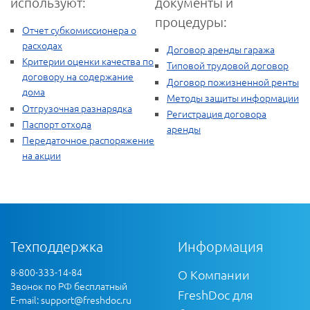
используют:
документы и
процедуры:
Отчет субкомиссионера о
расходах
Договор аренды гаража
Критерии оценки качества по
Типовой трудовой договор
договору на содержание
Договор пожизненной ренты
дома
Методы защиты информации
Отгрузочная разнарядка
Регистрация договора
Паспорт отхода
аренды
Передаточное распоряжение
на акции
Техподдержка
Информация
8-800-333-14-84
О Компании
Звонок по РФ бесплатный
FreshDoc для
E-mail:
support@freshdoc.ru