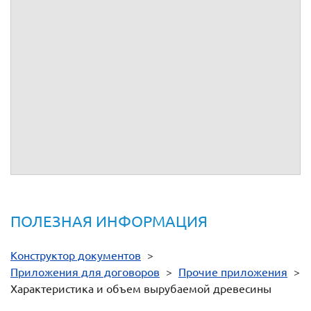
Хозяйство
Вырубаемый объем древесины, куб.м
Площадь
Номер
(хвойное,
лесосеки
лесосеки
твердо-
Количество
деловая
хворост
(лесотаксационного
Породы
(лесотаксационного
лиственное,
деревьев
дрова
и
всего
выдела),
выдела)
мягко-
сучья
крупная
средняя
мелкая
всего
га
лиственное)
Подписи сторон:
От имени
__________
От имени
__________
ПОЛЕЗНАЯ ИНФОРМАЦИЯ
Конструктор документов
>
Приложения для договоров
>
Прочие приложения
>
Характеристика и объем вырубаемой древесины