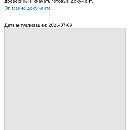
древесины и скачать готовый документ.
Описание документа
Дата актуализации: 2026-07-09
Характеристика и объем вырубаемой древесины
Приложение №
к
№
от
г.
заключенному между
и
Характеристика и объем
вырубаемой древесины