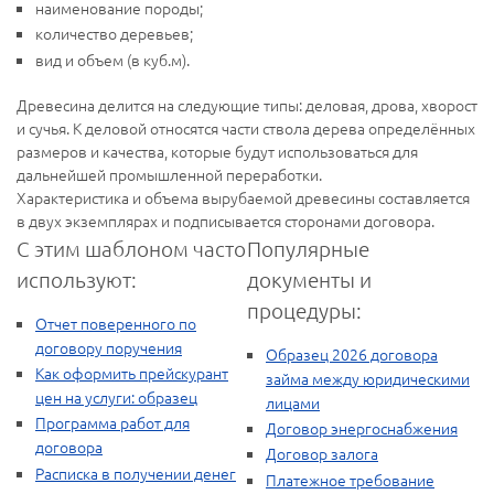
наименование породы;
количество деревьев;
вид и объем (в куб.м).
Древесина делится на следующие типы: деловая, дрова, хворост
и сучья. К деловой относятся части ствола дерева определённых
размеров и качества, которые будут использоваться для
дальнейшей промышленной переработки.
Характеристика и объема вырубаемой древесины составляется
в двух экземплярах и подписывается сторонами договора.
С этим шаблоном часто
Популярные
используют:
документы и
процедуры:
Отчет поверенного по
договору поручения
Образец 2026 договора
Как оформить прейскурант
займа между юридическими
цен на услуги: образец
лицами
Программа работ для
Договор энергоснабжения
договора
Договор залога
Расписка в получении денег
Платежное требование