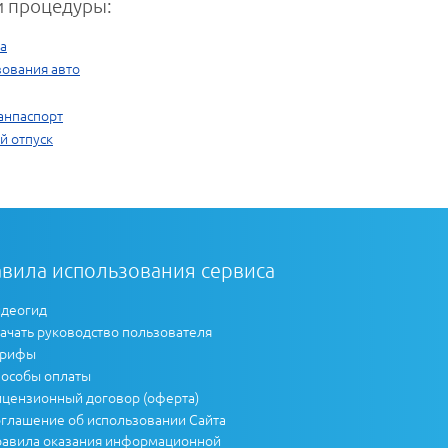
 процедуры:
а
ования авто
анпаспорт
й отпуск
вила использования сервиса
деогид
ачать руководство пользователя
арифы
особы оплаты
цензионный договор (оферта)
глашение об использовании Сайта
авила оказания информационной