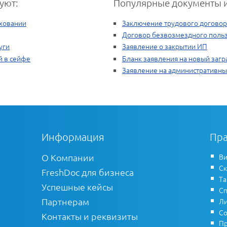
уют:
Популярные документы и
аховании
Заключение трудового договор
Договор безвозмездного польз
уги
Заявление о закрытии ИП
й в сейфе
Бланк заявления на новый загр
Заявление на административны
Информация
Пра
О Компании
Ви
Ск
FreshDoc для бизнеса
Т
Успешные кейсы
Сп
Партнерам
Ли
Со
Контакты и реквизиты
Пр