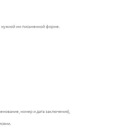
в нужной им письменной форме.
нование, номер и дата заключения),
исями.