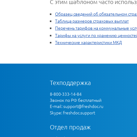
С этим шаблоном часто использ
Образец сведений об обязательном стр
Таблица размеров страховых выплат
Перечень тарифов на коммунальные усл
Тарифы на услуги по хранению ценносте
Технические характеристики МКД
Техподдержка
8-800-333-14-84
Звонок по РФ бесплатный
E-mail:
support@freshdoc.ru
Skype: freshdoc.support
Отдел продаж