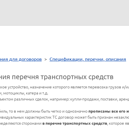
От имени
__________
ния для договоров
>
Спецификации, перечни, описания
ния перечня транспортных средств
ское устройство, назначение которого является перевозка грузов и/ил
 мотоциклы, катера и т.д.
ъектом различных сделок, например: купли-продажи, поставки, арен
иль, то в нем должны быть четко и однозначно
прописаны все его
дивидуальных характеристик ТС договор может быть признан незакл
ределяются сторонами
, которое 
в перечне транспортных средств