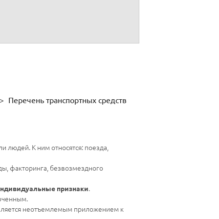
>
Перечень транспортных средств
и людей. К ним относятся: поезда,
ды, факторинга, безвозмездного
.
 индивидуальные признаки
юченным.
является неотъемлемым приложением к