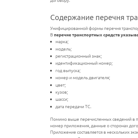
договору.
Содержание перечня тра
Унифицированной формы перечня транспорт
В
перечне транспортных средств указы
марка;
модель;
регистрационный знак;
идентификационный номер;
год выпуска;
номер и модель двигателя;
цвет;
кузов;
шасси;
дата передачи ТС.
Помимо выше перечисленных сведений в пе
номер приложения, данные о сторонах дого
Приложение составляется в нескольких экз