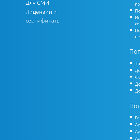
Для СМИ
по
По
Лицензии и
Ин
сертификаты
co
По
пе
По
Тр
До
Фо
До
До
По
Гл
Ар
Ар
Ар