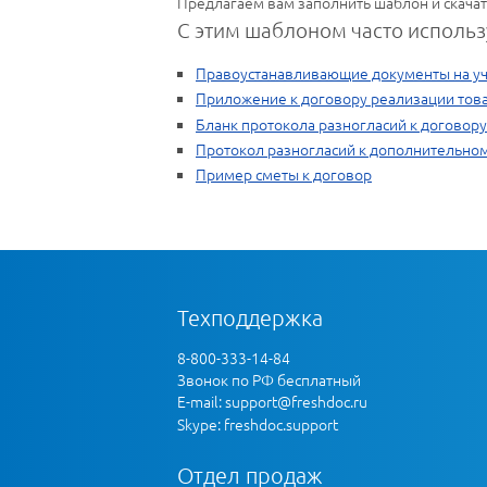
Предлагаем вам заполнить шаблон и скачат
С этим шаблоном часто использ
Правоустанавливающие документы на уч
Приложение к договору реализации тов
Бланк протокола разногласий к договору
Протокол разногласий к дополнительно
Пример сметы к договор
Техподдержка
8-800-333-14-84
Звонок по РФ бесплатный
E-mail:
support@freshdoc.ru
Skype: freshdoc.support
Отдел продаж