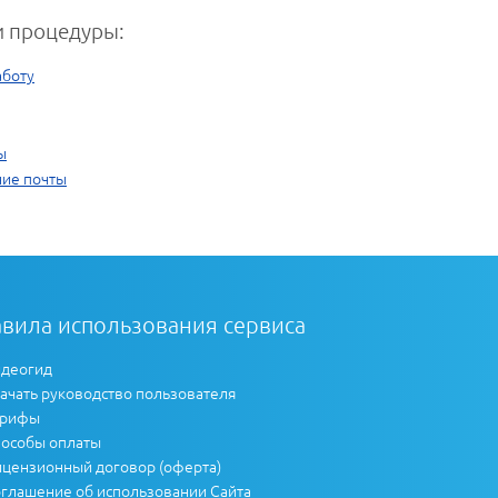
 процедуры:
аботу
ы
ние почты
вила использования сервиса
деогид
ачать руководство пользователя
арифы
особы оплаты
цензионный договор (оферта)
глашение об использовании Сайта