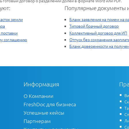
ь готовый договор о разделении долей в формате Word или PDF.
уют:
Популярные документы и
асток земли
Бланк заявления на прием на р
ара
Типовой брачный договор
 поставки
Коллективный договор для ИП
му соглашению
Отпуск без сохранения зарплат
Бланк доверенности на получе
Информация
Пра
О Компании
Ви
Ск
FreshDoc для бизнеса
Т
Успешные кейсы
Сп
Партнерам
Ли
Со