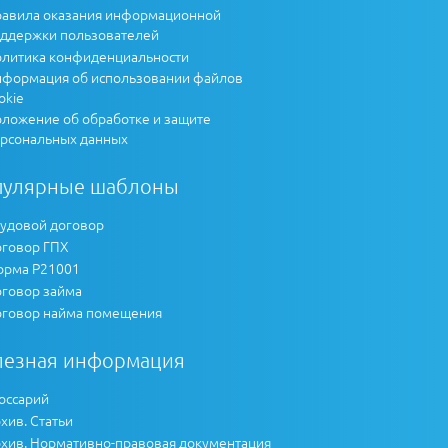
авила оказания информационной
ддержки пользователей
литика конфиденциальности
формация об использовании файлов
okie
ложение об обработке и защите
рсональных данных
пулярные шаблоны
удовой договор
говор ГПХ
рма Р21001
говор займа
говор найма помещения
лезная информация
оссарий
хив. Статьи
хив. Нормативно-правовая документация