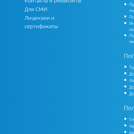
Контакты и реквизиты
Пр
Для СМИ
по
По
Лицензии и
Ин
сертификаты
co
По
пе
По
Тр
До
Фо
До
До
По
Гл
Ар
Ар