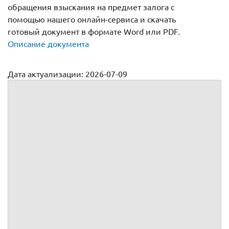
обращения взыскания на предмет залога с
помощью нашего онлайн-сервиса и скачать
готовый документ в формате Word или PDF.
Описание документа
Дата актуализации: 2026-07-09
Соглашение о внесудебном порядке обращения взыскания
на предмет залога
Соглашение о внесудебном
порядке взыскания №