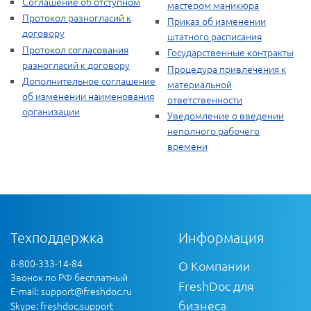
Соглашение об отступном
мастером маникюра
Протокол разногласий к
Приказ об изменении
договору
штатного расписания
Протокол согласования
Государственные контракты
разногласий к договору
Процедура привлечения к
Дополнительное соглашение
материальной
об изменении наименования
ответственности
организации
Уведомление о введении
неполного рабочего
времени
Техподдержка
Информация
8-800-333-14-84
О Компании
Звонок по РФ бесплатный
FreshDoc для
E-mail:
support@freshdoc.ru
бизнеса
Skype: freshdoc.support