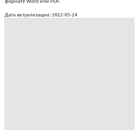
формате Word или PDF.
Дата актуализации: 2022-05-24
Доп. соглашение по оплате к договору