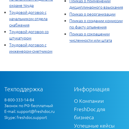
Приказ о применении
охране труда
дисциплинарного взыскания
Трудовой договор с
Приказ о реорганизации
начальником отдела
Приказ о создании комиссии
снабжения
по факту опьянения
Трудовой договор со
Приказ о сокращении
штукатуром
численности или штата
Трудовой договор с
инженером-сметчиком
Техподдержка
Информация
8-800-333-14-84
О Компании
Звонок по РФ бесплатный
FreshDoc для
E-mail:
support@freshdoc.ru
бизнеса
Skype: freshdoc.support
Успешные кейсы