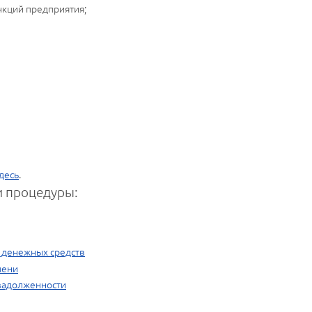
нкций предприятия;
десь
.
 процедуры:
е денежных средств
пени
 задолженности