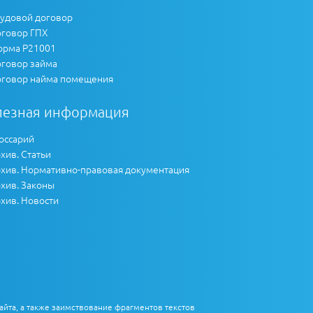
удовой договор
говор ГПХ
рма Р21001
говор займа
говор найма помещения
лезная информация
оссарий
хив. Статьи
хив. Нормативно-правовая документация
хив. Законы
хив. Новости
айта, а также заимствование фрагментов текстов