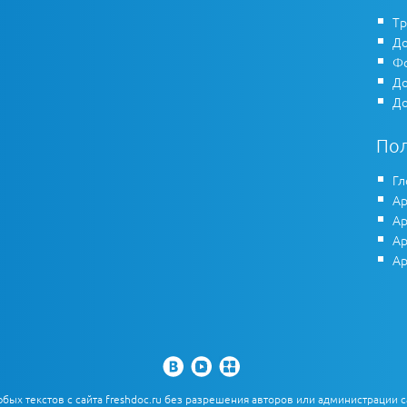
Тр
До
Фо
До
До
По
Гл
Ар
Ар
Ар
Ар
х текстов с сайта freshdoc.ru без разрешения авторов или администрации с