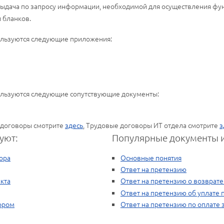
выдача по запросу информации, необходимой для осуществления фу
 бланков.
ользуются следующие приложения:
ользуются следующие сопутствующие документы:
 договоры смотрите
здесь
, Трудовые договоры ИТ отдела смотрите
з
уют:
Популярные документы и
ора
Основные понятия
Ответ на претензию
кта
Ответ на претензию о возврат
Ответ на претензию об уплате 
тором
Ответ на претензию по оплате