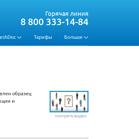
Горячая линия
8 800 333-14-84
eshDoc
Тарифы
Больше
авлен образец
кции и
смотреть видео