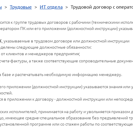
ы
>
Трудовые
>
ИТ отдела
>
Трудовой договор с операт
сится к группе трудовых договоров с рабочими (техническими исполн
оператором ПК или его приложении (должностной инструкции) указы
, указываемые в трудовом договоре или должностной инструкции
К
ределены следующие должностные обязанности:
и от клиентов и менеджеров предприятия;
чета-фактуры, а также соответствующие сопроводительные докумен
 в базе и распечатывать необходимую информацию менеджеру.
его приложении (должностной инструкции) указываются знания или
остей.
я в приложении к договору - должностной инструкции или непосред
еских исполнителей, принимается на работу и увольняется приказом 
ицо, имеющее средне-специальное образование без предъявлений тр
установленной программе или со стажем работы по соответствующей