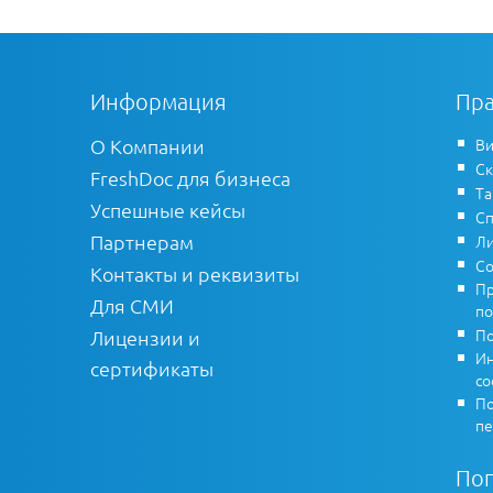
Информация
Пра
О Компании
Ви
Ск
FreshDoc для бизнеса
Т
Успешные кейсы
Сп
Партнерам
Ли
Со
Контакты и реквизиты
Пр
Для СМИ
по
По
Лицензии и
Ин
сертификаты
co
По
пе
По