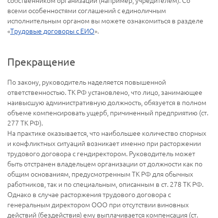
собственником организации (например, учредителем). Со
всеми особенностями соглашений с единоличным
исполнительным органом вы можете ознакомиться в разделе
«
Трудовые договоры с ЕИО
».
Прекращение
По закону, руководитель наделяется повышенной
ответственностью. ТК РФ установлено, что лицо, занимающее
наивысшую административную должность, обязуется в полном
объеме компенсировать ущерб, причиненный предприятию (ст.
277 ТК РФ).
На практике оказывается, что наибольшее количество спорных
и конфликтных ситуаций возникает именно при расторжении
трудового договора с гендиректором. Руководитель может
быть отстранен владельцем организации от должности как по
общим основаниям, предусмотренным ТК РФ для обычных
работников, так и по специальным, описанным в ст. 278 ТК РФ.
Однако в случае расторжения трудового договора с
генеральным директором ООО при отсутствии виновных
действий (бездействия) ему выплачивается компенсация (ст.