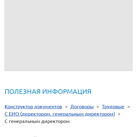
В случае, если Общество состоит из единственного
участника, то договор подписывает единственный
участник. Если же Гендиректор был избран советом
директоров Общества (при его наличии), то договор от
имени организации подписывает, председатель совета
директоров или лицо, уполномоченное решением совета
директоров.
срок испытания
Доброго дня, благодарим вас за замечание, формулировки
поправили.
ПОЛЕЗНАЯ ИНФОРМАЦИЯ
Конструктор документов
>
Договоры
>
Трудовые
>
С ЕИО (директором, генеральным директором)
>
С генеральным директором