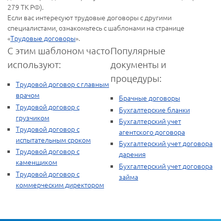
279 ТК РФ).
Если вас интересуют трудовые договоры с другими
специалистами, ознакомьтесь с шаблонами на странице
«
Трудовые договоры
».
С этим шаблоном часто
Популярные
используют:
документы и
процедуры:
Трудовой договор с главным
врачом
Брачные договоры
Трудовой договор с
Бухгалтерские бланки
грузчиком
Бухгалтерский учет
Трудовой договор с
агентского договора
испытательным сроком
Бухгалтерский учет договора
Трудовой договор с
дарения
каменщиком
Бухгалтерский учет договора
Трудовой договор с
займа
коммерческим директором