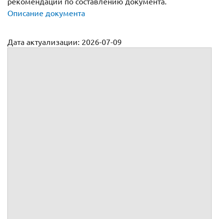
рекомендации по составлению документа.
Описание документа
Дата актуализации: 2026-07-09
С генеральным директором
ТРУДОВОЙ ДОГОВОР №
г.
, именуемое в дальнейшем Организация,
в лице
,
действующего на
основании
, с одной стороны, и
,
г. рождения, именуемый в дальнейшем Руководитель,
действующий как физическое лицо, с другой стороны,
вместе именуемые Стороны, а индивидуально – Сторона,