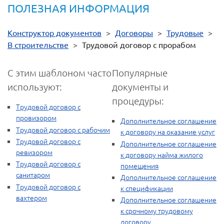
ПОЛЕЗНАЯ ИНФОРМАЦИЯ
Конструктор документов
>
Договоры
>
Трудовые
>
В строительстве
>
Трудовой договор с прорабом
С этим шаблоном часто
Популярные
используют:
документы и
процедуры:
Трудовой договор с
провизором
Дополнительное соглашение
Трудовой договор с рабочим
к договору на оказание услуг
Трудовой договор с
Дополнительное соглашение
ревизором
к договору найма жилого
Трудовой договор с
помещения
санитаром
Дополнительное соглашение
Трудовой договор с
к спецификации
вахтером
Дополнительное соглашение
к срочному трудовому
договору