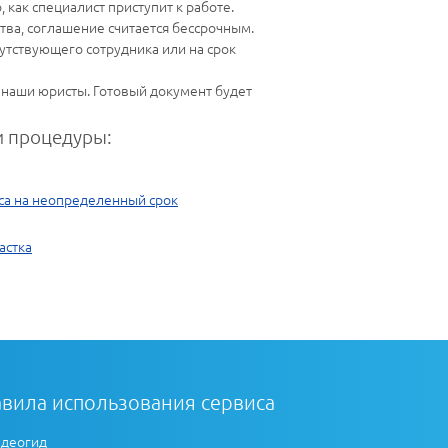
 как специалист приступит к работе.
ства, соглашение считается бессрочным.
утствующего сотрудника или на срок
и наши юристы. Готовый документ будет
 процедуры:
са на неопределенный срок
астка
вила использования сервиса
деогид