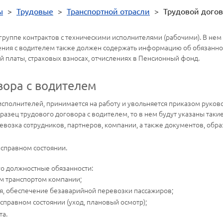
ы
>
Трудовые
>
Транспортной отрасли
>
Трудовой догов
 группе контрактов с техническими исполнителями (рабочими). В не
шения с водителем также должен содержать информацию об обязаннос
й платы, страховых взносах, отчислениях в Пенсионный фонд.
вора с водителем
исполнителей, принимается на работу и увольняется приказом руков
бразец трудового договора с водителем, то в нем будут указаны так
возка сотрудников, партнеров, компании, а также документов, обра
исправном состоянии.
го должностные обязанности:
м транспортом компании;
, обеспечение безаварийной перевозки пассажиров;
правном состоянии (уход, плановый осмотр);
та.