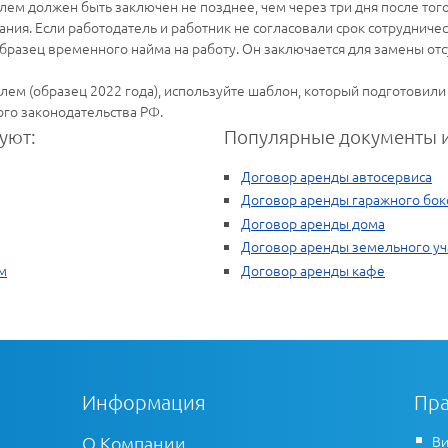
лем должен быть заключен не позднее, чем через три дня после того,
ания. Если работодатель и работник не согласовали срок сотрудниче
бразец временного найма на работу. Он заключается для замены отс
елем (образец 2022 года), используйте шаблон, который подготовил
го законодательства РФ.
уют:
Популярные документы и
Договор аренды автосервиса
Договор аренды гаражного бок
Договор аренды дома
Договор аренды земельного уч
м
Договор аренды кафе
Информация
Пра
О Компании
Ви