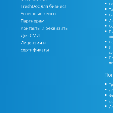
Ск
FreshDoc для бизнеса
Т
Успешные кейсы
Сп
Партнерам
Ли
Со
Контакты и реквизиты
Пр
Для СМИ
по
По
Лицензии и
Ин
сертификаты
co
По
пе
По
Тр
До
Фо
До
До