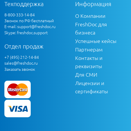
Техподдержка
Информация
8-800-333-14-84
О Компании
Звонок по РФ бесплатный
FreshDoc для
E-mail:
support@freshdoc.ru
бизнеса
Skype: freshdoc.support
Успешные кейсы
Отдел продаж
Партнерам
+7 (495) 212-14-84
Контакты и
sales@freshdoc.ru
реквизиты
Заказать звонок
Для СМИ
Лицензии и
сертификаты