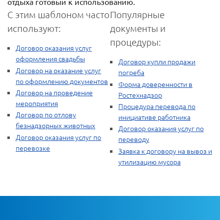
отдыха готовый к использованию.
С этим шаблоном часто
Популярные
используют:
документы и
процедуры:
Договор оказания услуг
оформления свадьбы
Договор купли продажи
Договор на оказание услуг
погреба
по оформлению документов
Форма доверенности в
Договор на проведение
Ростехнадзор
мероприятия
Процедура перевода по
Договор по отлову
инициативе работника
безнадзорных животных
Договор оказания услуг по
Договор оказания услуг по
переводу
перевозке
Заявка к договору на вывоз и
утилизацию мусора