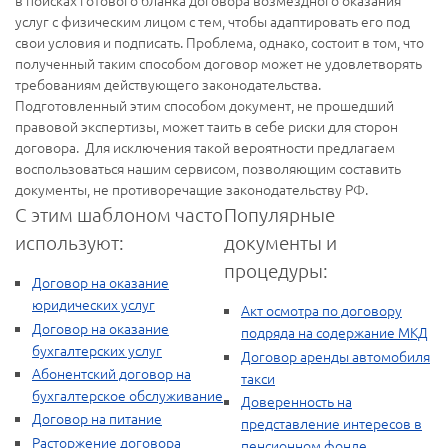
в поисках готового бланка договора возмездного оказания
услуг с физическим лицом с тем, чтобы адаптировать его под
свои условия и подписать. Проблема, однако, состоит в том, что
полученный таким способом договор может не удовлетворять
требованиям действующего законодательства.
Подготовленный этим способом документ, не прошедший
правовой экспертизы, может таить в себе риски для сторон
договора. Для исключения такой вероятности предлагаем
воспользоваться нашим сервисом, позволяющим составить
документы, не противоречащие законодательству РФ.
С этим шаблоном часто
Популярные
используют:
документы и
процедуры:
Договор на оказание
юридических услуг
Акт осмотра по договору
Договор на оказание
подряда на содержание МКД
бухгалтерских услуг
Договор аренды автомобиля
Абонентский договор на
такси
бухгалтерское обслуживание
Доверенность на
Договор на питание
представление интересов в
Расторжение договора
пенсионном фонде