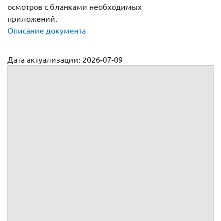
осмотров с бланками необходимых
приложений.
Описание документа
Дата актуализации: 2026-07-09
Договор оказания услуг по проведению медосмотров
водителей
№
г.
, именуемое(ый, ая) в дальнейшем
, в лице
,
действующего(ей) на основании
,
, именуемое(ый, ая) в дальнейшем
, в лице
,