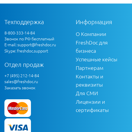
Техподдержка
Информация
8-800-333-14-84
О Компании
Звонок по РФ бесплатный
FreshDoc для
E-mail:
support@freshdoc.ru
бизнеса
Skype: freshdoc.support
Успешные кейсы
Отдел продаж
Партнерам
+7 (495) 212-14-84
Контакты и
sales@freshdoc.ru
реквизиты
Заказать звонок
Для СМИ
Лицензии и
сертификаты