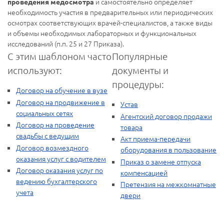
и самостоятельно определяет
проведения медосмотра
необходимость участия в предварительных или периодических
осмотрах соответствующих врачей-специалистов, а также виды
и объемы необходимых лабораторных и функциональных
исследований (п.п. 25 и 27 Приказа).
С этим шаблоном часто
Популярные
используют:
документы и
процедуры:
Договор на обучение в вузе
Договор на продвижение в
Устав
социальных сетях
Агентский договор продажи
Договор на проведение
товара
свадьбы с ведущим
Акт приема-передачи
Договор возмездного
оборудования в пользование
оказания услуг с водителем
Приказ о замене отпуска
Договор оказания услуг по
компенсацией
ведению бухгалтерского
Претензия на межкомнатные
учета
двери