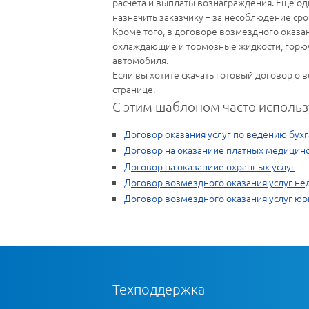
расчета и выплаты вознаграждения. Еще од
назначить заказчику – за несоблюдение сро
Кроме того, в договоре возмездного оказан
охлаждающие и тормозные жидкости, горюче
автомобиля.
Если вы хотите скачать готовый договор о 
странице.
С этим шаблоном часто использ
Договор оказания услуг по ведению бухг
Договор на оказаниие платных медицинс
Договор на оказаниие охранных услуг
Договор возмездного оказания услуг н
Договор возмездного оказания услуг юр
Техподдержка