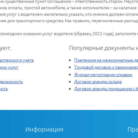
ин существенный пункт соглашения – ответственность сторон. Неуст
ков оплаты, простой автомобиля, а также исполнителю – за халатное
ия услуг с водителем желательно указать, кто именно должен оплач
е для транспортного средства. Как правило, перечисленные расход
возмездном оказании услуг водителя (образец 2022 года), заполните
уют:
Популярные документы и
алтерского учета
Претензия на межкомнатные д
ких услуг
Трудовой договор с парикмахе
Журнал регистрации справок
едвижимость
Договор аренды склада
иста
Договор аренды помещения с 
Информация
Пра