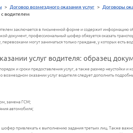
ы
>
Договор возмездного оказания услуг
>
Договоры ока
 с водителем
ителем заключается в письменной форме и содержит информацию об 
акой документ, профессиональный шофер обязуется оказать транспо
, перевозками могут заниматься только граждане, у которых есть в
казании услуг водителя: образец доку
порядок и сроки предоставления услуг, а также размер неустойки и 
 о возмездном оказании услуг водителя следует дополнить подробн
ом, замена ГСМ;
яния автомобиля;
и шофер привлекать к выполнению задания третьих лиц. Также важно