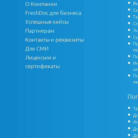
О Компании
Ви
Ск
FreshDoc для бизнеса
Т
Успешные кейсы
Сп
Партнерам
Ли
Со
Контакты и реквизиты
Пр
Для СМИ
по
По
Лицензии и
Ин
сертификаты
co
По
пе
По
Тр
До
Фо
До
До