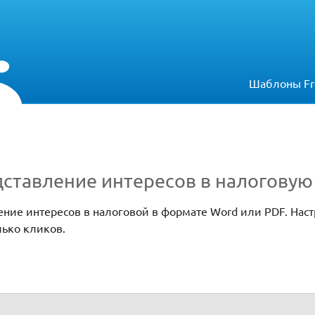
Шаблоны Fr
дставление интересов в налогову
ение интересов в налоговой в формате Word или PDF. Нас
лько кликов.
сов в налоговую инспекцию (ИФНС)