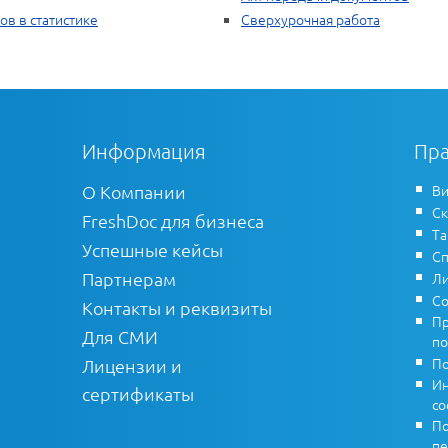
в в статистике
Сверхурочная работа
Информация
Пра
О Компании
Ви
Ск
FreshDoc для бизнеса
Т
Успешные кейсы
Сп
Партнерам
Ли
Со
Контакты и реквизиты
Пр
Для СМИ
по
По
Лицензии и
Ин
сертификаты
co
По
пе