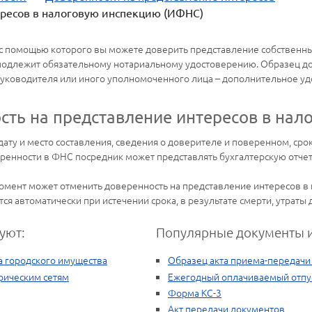
ересов в налоговую инспекцию (ИФНС)
 с помощью которого вы можете доверить представление собственны
подлежит обязательному нотариальному удостоверению. Образец до
уководителя или иного уполномоченного лица – дополнительное уд
сть на представление интересов в нал
ату и место составления, сведения о доверителе и поверенном, сро
енности в ФНС посредник может представлять бухгалтерскую отчетно
омент может отменить доверенность на представление интересов в 
я автоматически при истечении срока, в результате смерти, утраты
уют:
Популярные документы и
а городского имущества
Образец акта приема-передачи
рическим сетям
Ежегодный оплачиваемый отпу
Форма КС-3
Акт передачи документов