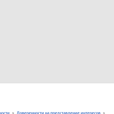
_______________________
Российская Федерация
 мной,
, нотариусом
.
, подписавшим ее в моем присутствии.
редставителя проверены. Личность подписавшего доверенность уст
 технического характера:
.
ности
>
Доверенности на представление интересов
>