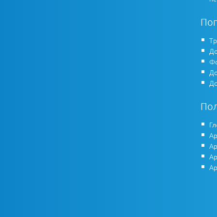
По
Тр
До
Фо
До
До
По
Гл
Ар
Ар
Ар
Ар