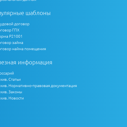
пулярные шаблоны
удовой договор
говор ГПХ
рма Р21001
говор займа
говор найма помещения
лезная информация
оссарий
хив. Статьи
хив. Нормативно-правовая документация
хив. Законы
хив. Новости