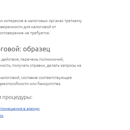
х интересов в налоговых органах третьему
веренности для налоговой от
остоверение не требуется.
оговой: образец
к действия, перечень полномочий,
сть, получать справки, делать запросы на
налоговой, составив соответствующее
 дееспособности или банкротства
 процедуры:
 помещения в аренду
ск