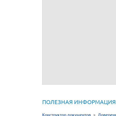
Подпись _________________________
Настоящая доверенность удостоверена
Доверенность совершена от имени
Правоспособность
и полномочия его п
Зарегистрировано в реестре за №
.
Взыскано госпошлины (по тарифу)
.
Уплачено за оказание услуг правового и
м.п. ________________
ПОЛЕЗНАЯ ИНФОРМАЦИЯ
Конструктор документов
>
Доверен