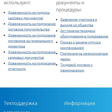
используют:
документы и
процедуры:
Доверенность на подпись
кассовых документов
Заявление участника о
Доверенность на подписание
выходе из общества
договора поручительства
Акт приема-передачи
Доверенность на подписание
оборудования в пользование
договоров за генерального
Приказ о замене отпуска
директора
компенсацией
Доверенность на подписание
Претензия на межкомнатные
кадровых документов
двери
Доверенность на подписание
Трудовой договор с
отчетности
парикмахером
Техподдержка
Информация