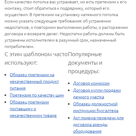
Если качество потолка вас устраивает, но есть претензии к его
монтажу, стоит обратиться к подрядчику, который его
осуществил. В претензии на установку натяжного потолка
можно указать следующие требования: об устранении
недостатков, о повторном выполнении работы, о расторжении
договора и возврате денег. Недостатки работы должны быть
устранены исполнителем в разумный срок, назначенный
потребителем.
С этим шаблоном часто
Популярные
используют:
документы и
процедуры:
Образец претензии на
некачественный продукт
Договор комиссии
питания
Договор купли продажи
Претензия по качеству шин
дачного участка
Образец претензии
Образец должностной
поставщику о
инструкции бухгалтера
некачественном товаре
Акт приема-передачи для
договора аренды
оборудования