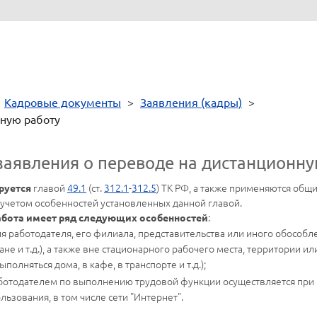
а подписи)
>
Кадровые документы
>
Заявления (кадры)
>
нную работу
заявления о переводе на дистанционну
главой
49.1
(ст.
312.1
-
312.5
) ТК РФ, а также применяются общ
руется
 учетом особенностей установленных данной главой.
:
абота имеет ряд следующих особенностей
я работодателя, его филиала, представительства или иного обособ
ране и т.д.), а также вне стационарного рабочего места, территории 
олняться дома, в кафе, в транспорте и т.д.);
ботодателем по выполнению трудовой функции осуществляется пр
зования, в том числе сети "Интернет".