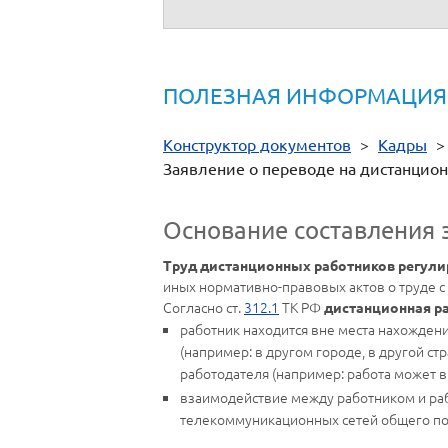
(личная подпись)
(расшифровк
ПОЛЕЗНАЯ ИНФОРМАЦИЯ
Конструктор документов
>
Кадры
Заявление о переводе на дистанцио
Основание составления 
Труд дистанционных работников регули
иных нормативно-правовых актов о труде с
Согласно ст.
312.1
ТК РФ
дистанционная р
работник находится вне места нахождени
(например: в другом городе, в другой ст
работодателя (например: работа может вып
взаимодействие между работником и ра
телекоммуникационных сетей общего поль