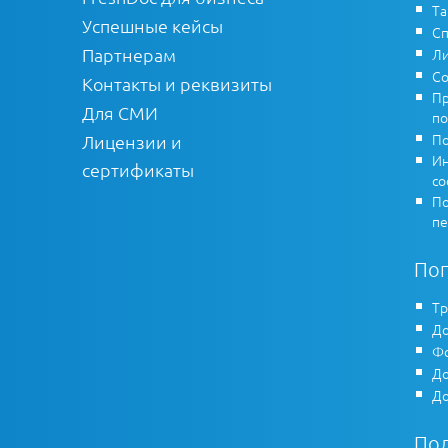
Т
Успешные кейсы
Сп
Партнерам
Ли
Со
Контакты и реквизиты
Пр
Для СМИ
по
По
Лицензии и
Ин
сертификаты
co
По
пе
По
Тр
До
Фо
До
До
По