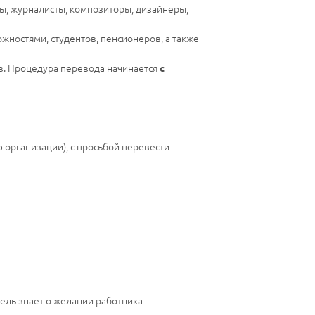
ы, журналисты, композиторы, дизайнеры,
жностями, студентов, пенсионеров, а также
в. Процедура перевода начинается
с
 организации), с просьбой перевести
тель знает о желании работника