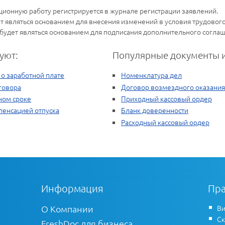
ционную работу регистрируется в журнале регистрации заявлений.
дет являться основанием для внесения изменений в условия трудовог
будет являться основанием для подписания дополнительного соглаш
уют:
Популярные документы и
 о заработной плате
Номенклатура дел
говора
Договор возмездного оказания
ном сроке
Приходный кассовый ордер
пенсацией отпуска
Бланк доверенности
Расходный кассовый ордер
Информация
Пра
О Компании
Ви
Ск
FreshDoc для бизнеса