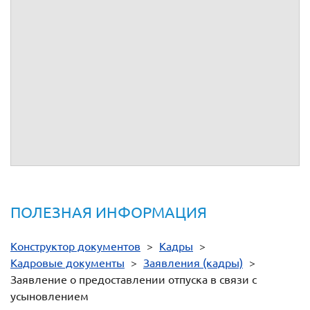
ЗАЯВЛЕНИЕ
В соответствии со ст. 257 Трудового кодекса РФ прошу
предоставить мне с
отпуск по уходу за ребенком в связи с
усыновлением
выплатой пособия по государственному
социальному страхованию в установленном законом
размере.
Приложение: решение
суда от
об усыновлении ребенка.
"
"
20
(личная подпись)
(расшифровка подписи)
ПОЛЕЗНАЯ ИНФОРМАЦИЯ
Конструктор документов
>
Кадры
>
Кадровые документы
>
Заявления (кадры)
>
Заявление о предоставлении отпуска в связи с
усыновлением