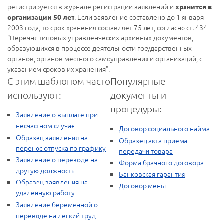
регистрируется в журнале регистрации заявлений и
хранится в
. Если заявление составлено до 1 января
организации 50 лет
2003 года, то срок хранения составляет 75 лет, согласно ст. 434
"Перечня типовых управленческих архивных документов,
образующихся в процессе деятельности государственных
органов, органов местного самоуправления и организаций, с
указанием сроков их хранения".
С этим шаблоном часто
Популярные
используют:
документы и
процедуры:
Заявление о выплате при
несчастном случае
Договор социального найма
Образец заявления на
Образец акта приема-
перенос отпуска по графику
передачи товара
Заявление о переводе на
Форма брачного договора
другую должность
Банковская гарантия
Образец заявления на
Договор мены
удаленную работу
Заявление беременной о
переводе на легкий труд