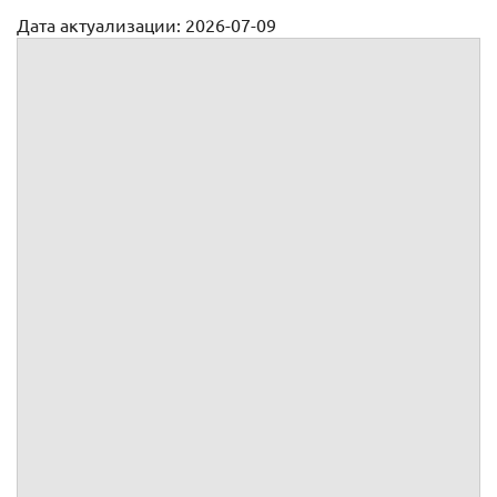
Дата актуализации: 2026-07-09
Заявление о предоставлении отпуска в связи с
усыновлением
"СОГЛАСОВАНО"
(кому: должность и Ф.И.О.
руководителя)
от
/
подпись
паспорт:
выдан
"
"
Дата
20
г.
адрес:
(должность, Ф.И.О. работника,
данные документа, удостоверяющего
личность, адрес)