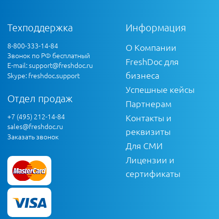
Техподдержка
Информация
8-800-333-14-84
О Компании
Звонок по РФ бесплатный
FreshDoc для
E-mail:
support@freshdoc.ru
бизнеса
Skype: freshdoc.support
Успешные кейсы
Отдел продаж
Партнерам
+7 (495) 212-14-84
Контакты и
sales@freshdoc.ru
реквизиты
Заказать звонок
Для СМИ
Лицензии и
сертификаты