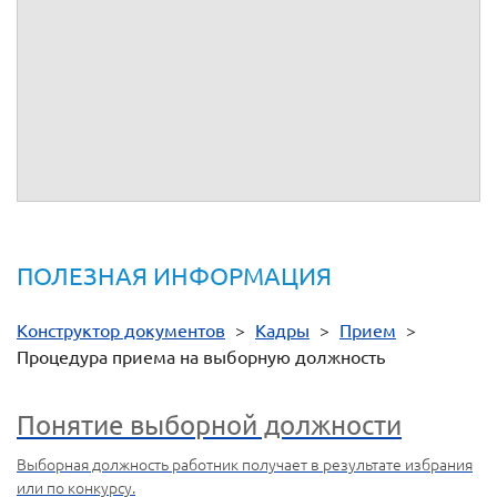
- ст.
12
Федерального закона от 25.12.2008 № 273-ФЗ "О
противодействии коррупции"
-
Приказ Минтруда России от 19.05.2021 N 320н "Об
утверждении формы, порядка ведения и хранения трудовых
книжек"
- ст.
40
Федерального закона "Об обществах с ограниченной
ответственностью"
- ст.
69
Федерального закона "Об акционерных обществах"
ПОЛЕЗНАЯ ИНФОРМАЦИЯ
Конструктор документов
>
Кадры
>
Прием
>
Процедура приема на выборную должность
Понятие выборной должности
Выборная должность работник получает в результате избрания
или по конкурсу.