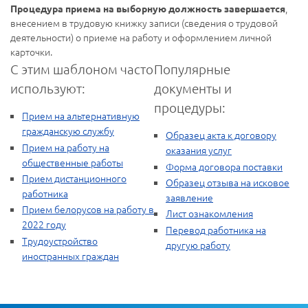
,
Процедура приема на выборную должность завершается
внесением в трудовую книжку записи (сведения о трудовой
деятельности) о приеме на работу и оформлением личной
карточки.
С этим шаблоном часто
Популярные
используют:
документы и
процедуры:
Прием на альтернативную
гражданскую службу
Образец акта к договору
Прием на работу на
оказания услуг
общественные работы
Форма договора поставки
Прием дистанционного
Образец отзыва на исковое
работника
заявление
Прием белорусов на работу в
Лист ознакомления
2022 году
Перевод работника на
Трудоустройство
другую работу
иностранных граждан