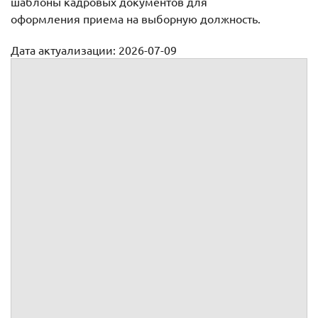
шаблоны кадровых документов для
оформления приема на выборную должность.
Дата актуализации: 2026-07-09
Процедура приема на выборную должность
Прием на работу в результате избрания
на выборную должность
Среди должностей, по которым выполняется работа
(трудовая функция), законы, иные нормативные правовые
акты, учредительные документы организаций
предусматривают
выборные должности
: единоличный
исполнительный орган или члены коллегиального
исполнительного органа акционерного общества,
исполнительный орган общества с ограниченной
ответственностью, председатель производственного
кооператива, декан факультета, заведующий кафедрой