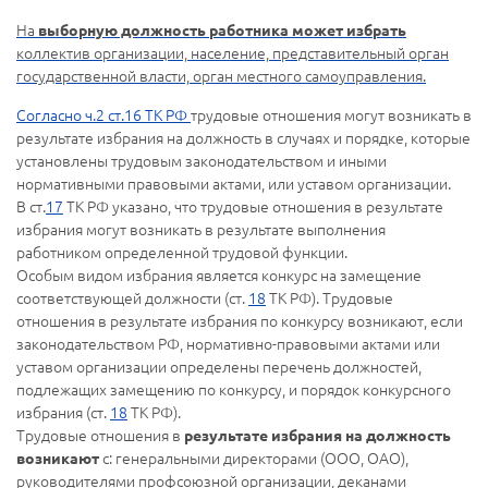
На
выборную должность работника может избрать
коллектив организации, население, представительный орган
государственной власти, орган местного самоуправления.
Согласно
ч.2 ст.16 ТК РФ
трудовые отношения могут возникать в
результате избрания на должность в случаях и порядке, которые
установлены трудовым законодательством и иными
нормативными правовыми актами, или уставом организации.
В ст.
17
ТК РФ указано, что трудовые отношения в результате
избрания могут возникать в результате выполнения
работником определенной трудовой функции.
Особым видом избрания является конкурс на замещение
соответствующей должности (ст.
18
ТК РФ). Трудовые
отношения в результате избрания по конкурсу возникают, если
законодательством РФ, нормативно-правовыми актами или
уставом организации определены перечень должностей,
подлежащих замещению по конкурсу, и порядок конкурсного
избрания (ст.
18
ТК РФ).
Трудовые отношения в
результате избрания на должность
с: генеральными директорами (ООО, ОАО),
возникают
руководителями профсоюзной организации, деканами