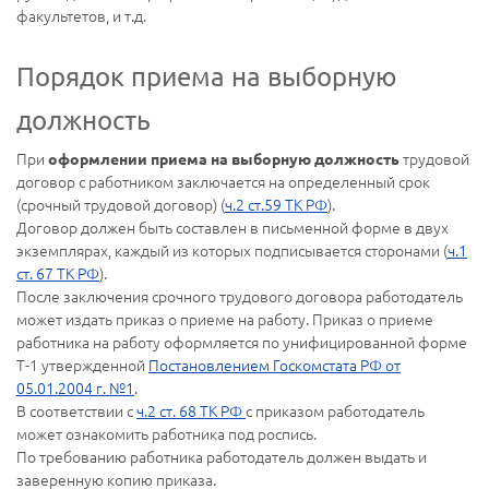
факультетов, и т.д.
Порядок приема на выборную
должность
При
трудовой
оформлении приема на выборную должность
договор с работником заключается на определенный срок
(срочный трудовой договор) (
ч.2 ст.59 ТК РФ
).
Договор должен быть составлен в письменной форме в двух
экземплярах, каждый из которых подписывается сторонами (
ч.1
ст. 67 ТК РФ
).
После заключения срочного трудового договора работодатель
может издать приказ о приеме на работу. Приказ о приеме
работника на работу оформляется по унифицированной форме
Т-1 утвержденной
Постановлением Госкомстата РФ от
05.01.2004 г. №1
.
В соответствии с
ч.2 ст. 68 ТК РФ
с приказом работодатель
может ознакомить работника под роспись.
По требованию работника работодатель должен выдать и
заверенную копию приказа.