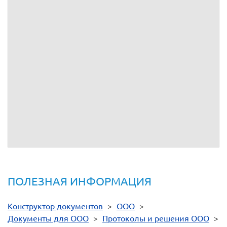
Председатель собрания
(подпись)
Секретарь собрания
(подпись)
Участники:
(подпись)
(подпись)
ПОЛЕЗНАЯ ИНФОРМАЦИЯ
Конструктор документов
>
ООО
>
Документы для ООО
>
Протоколы и решения ООО
>