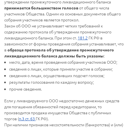
утверждении промежуточного ликвидационного баланса
от общего числа
принимается большинством голосов
участников Общества. Одним из основных документов общего
собрания участников является протокол.
Закон об ООО не устанавливает четких требований к
содержанию протокола об утверждении промежуточного
ликвидационного баланса. При этом ст.
181.2
ГК РФ в
зависимости от формы проведения собрания устанавливает, что
в
образце протокола об утверждение промежуточного
:
ликвидационного баланса должны быть указаны
место, дата, время проведения собрания участников ООО;
сведения о лицах, которые приняли участие в собрании;
сведения о лицах, осуществивших подсчет голосов;
результаты голосования по каждому вопросу;
прочие сведения.
Если у ликвидируемого ООО недостаточно денежных средств
для погашения обязанностей перед кредиторами, то
производится продажа имущества Общества с публичных
торгов (
п.3 ст. 63
ГК РФ).
При наличии признаков несостоятельности (банкротства) и (или)