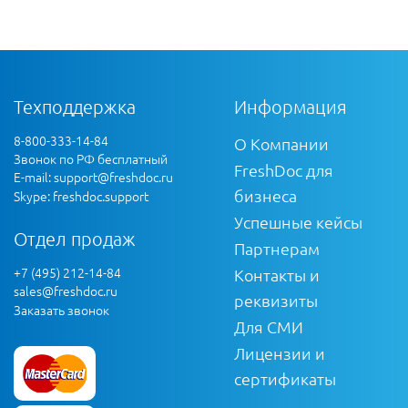
Техподдержка
Информация
8-800-333-14-84
О Компании
Звонок по РФ бесплатный
FreshDoc для
E-mail:
support@freshdoc.ru
бизнеса
Skype: freshdoc.support
Успешные кейсы
Отдел продаж
Партнерам
+7 (495) 212-14-84
Контакты и
sales@freshdoc.ru
реквизиты
Заказать звонок
Для СМИ
Лицензии и
сертификаты