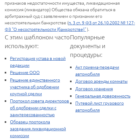
признаков недостаточности имущества, ликвидационная
комиссия (ликвидатор) Общества обязана обратиться в
арбитражный суд с заявлением о признании его
несостоятельным банкротстве (
п. 3 ст. 9 ФЗ от 26.10.2002 № 127-
ФЗ "О несостоятельности (банкротстве)"
).
С этим шаблоном часто
Популярные
используют:
документы и
процедуры:
Регистрация устава в новой
редакции
Акт приема-передачи
Решение ООО
автомобиля
Решение единственного
Договор аренды комнаты
участника об одобрении
Договор хранения
крупной сделки
Генеральная доверенность
Протокол совета директоров
Путевой лист грузового
об одобрении сделки с
автомобиля
заинтересованностью
Образец протокола
заседания ликвидационной
комиссии