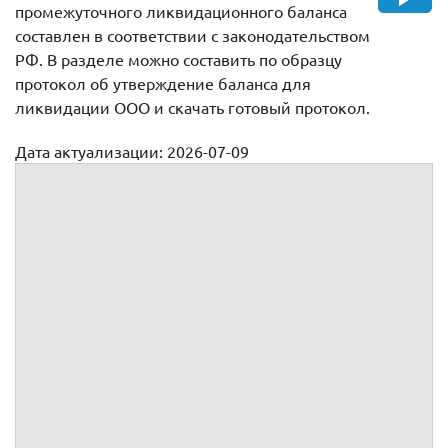
промежуточного ликвидационного баланса
составлен в соответствии с законодательством
РФ. В разделе можно составить по образцу
протокол об утверждение баланса для
ликвидации ООО и скачать готовый протокол.
Дата актуализации: 2026-07-09
Протокол общего собрания участников общества по
вопросу утверждения промежуточного ликвидационного
баланса
Протокол №
внеочередного общего собрания участников
Полное фирменное
(далее - Общество)
наименование: