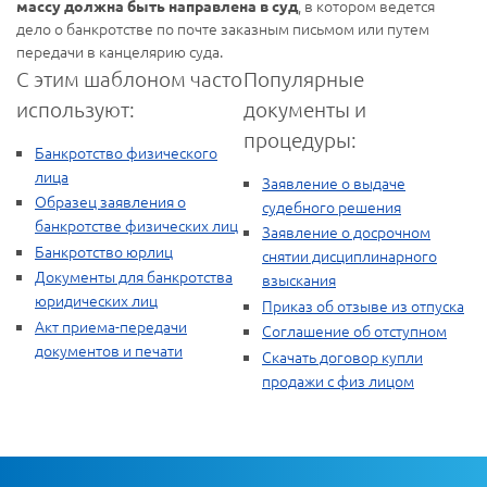
, в котором ведется
массу должна быть направлена в суд
дело о банкротстве по почте заказным письмом или путем
передачи в канцелярию суда.
С этим шаблоном часто
Популярные
используют:
документы и
процедуры:
Банкротство физического
лица
Заявление о выдаче
Образец заявления о
судебного решения
банкротстве физических лиц
Заявление о досрочном
Банкротство юрлиц
снятии дисциплинарного
Документы для банкротства
взыскания
юридических лиц
Приказ об отзыве из отпуска
Акт приема-передачи
Соглашение об отступном
документов и печати
Скачать договор купли
продажи с физ лицом