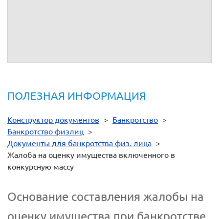
на редакцию статьи п. 2 ст. 213.26 ФЗ "О несостоятельности
(банкротстве) в онлайн-версии СПС «Консультант Плюс».
Сама статья применяется в документе, поэтому если вы
воспользовались данным шаблоном, то внесение
исправлений не требуется. Благодарим вас за обращение.
ПОЛЕЗНАЯ ИНФОРМАЦИЯ
Конструктор документов
>
Банкротство
>
Банкротство физлиц
>
Документы для банкротства физ. лица
>
Жалоба на оценку имущества включенного в
конкурсную массу
Основание составления жалобы на
оценку имущества при банкротстве