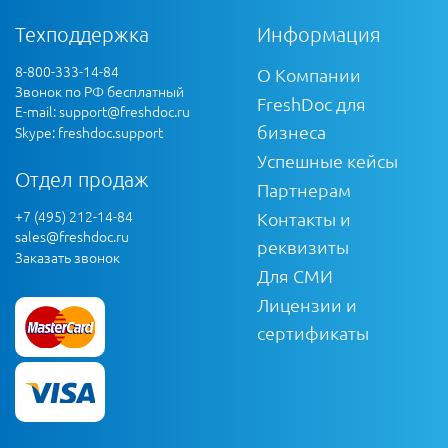
Техподдержка
Информация
8-800-333-14-84
О Компании
Звонок по РФ бесплатный
FreshDoc для
E-mail:
support@freshdoc.ru
бизнеса
Skype: freshdoc.support
Успешные кейсы
Отдел продаж
Партнерам
+7 (495) 212-14-84
Контакты и
sales@freshdoc.ru
реквизиты
Заказать звонок
Для СМИ
Лицензии и
сертификаты